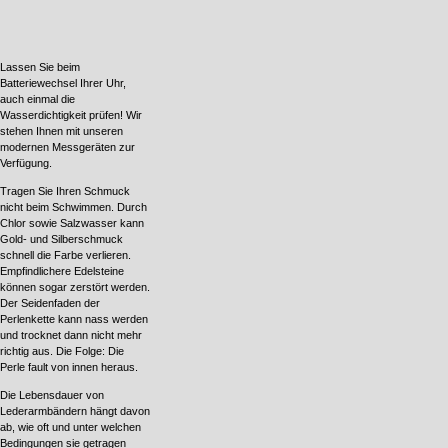
Lassen Sie beim
Batteriewechsel Ihrer Uhr,
auch einmal die
Wasserdichtigkeit prüfen! Wir
stehen Ihnen mit unseren
modernen Messgeräten zur
Verfügung.
Tragen Sie Ihren Schmuck
nicht beim Schwimmen. Durch
Chlor sowie Salzwasser kann
Gold- und Silberschmuck
schnell die Farbe verlieren.
Empfindlichere Edelsteine
können sogar zerstört werden.
Der Seidenfaden der
Perlenkette kann nass werden
und trocknet dann nicht mehr
richtig aus. Die Folge: Die
Perle fault von innen heraus.
Die Lebensdauer von
Lederarmbändern hängt davon
ab, wie oft und unter welchen
Bedingungen sie getragen