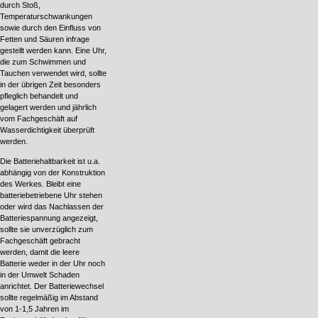
durch Stoß,
Temperaturschwankungen
sowie durch den Einfluss von
Fetten und Säuren infrage
gestellt werden kann. Eine Uhr,
die zum Schwimmen und
Tauchen verwendet wird, sollte
in der übrigen Zeit besonders
pfleglich behandelt und
gelagert werden und jährlich
vom Fachgeschäft auf
Wasserdichtigkeit überprüft
werden.
Die Batteriehaltbarkeit ist u.a.
abhängig von der Konstruktion
des Werkes. Bleibt eine
batteriebetriebene Uhr stehen
oder wird das Nachlassen der
Batteriespannung angezeigt,
sollte sie unverzüglich zum
Fachgeschäft gebracht
werden, damit die leere
Batterie weder in der Uhr noch
in der Umwelt Schaden
anrichtet. Der Batteriewechsel
sollte regelmäßig im Abstand
von 1-1,5 Jahren im