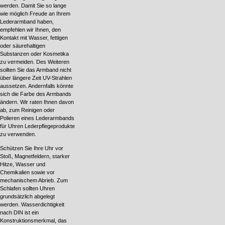
werden. Damit Sie so lange
wie möglich Freude an Ihrem
Lederarmband haben,
empfehlen wir Ihnen, den
Kontakt mit Wasser, fettigen
oder säurehaltigen
Substanzen oder Kosmetika
zu vermeiden. Des Weiteren
sollten Sie das Armband nicht
über längere Zeit UV-Strahlen
aussetzen. Andernfalls könnte
sich die Farbe des Armbands
ändern. Wir raten Ihnen davon
ab, zum Reinigen oder
Polieren eines Lederarmbands
für Uhren Lederpflegeprodukte
zu verwenden.
Schützen Sie Ihre Uhr vor
Stoß, Magnetfeldern, starker
Hitze, Wasser und
Chemikalien sowie vor
mechanischem Abrieb. Zum
Schlafen sollten Uhren
grundsätzlich abgelegt
werden. Wasserdichtigkeit
nach DIN ist ein
Konstruktionsmerkmal, das