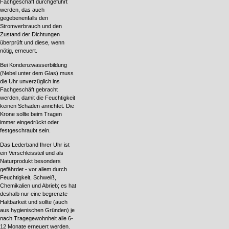
Fachgeschäft durchgeführt
werden, das auch
gegebenenfalls den
Stromverbrauch und den
Zustand der Dichtungen
überprüft und diese, wenn
nötig, erneuert.
Bei Kondenzwasserbildung
(Nebel unter dem Glas) muss
die Uhr unverzüglich ins
Fachgeschäft gebracht
werden, damit die Feuchtigkeit
keinen Schaden anrichtet. Die
Krone sollte beim Tragen
immer eingedrückt oder
festgeschraubt sein.
Das Lederband Ihrer Uhr ist
ein Verschleissteil und als
Naturprodukt besonders
gefährdet - vor allem durch
Feuchtigkeit, Schweiß,
Chemikalien und Abrieb; es hat
deshalb nur eine begrenzte
Haltbarkeit und sollte (auch
aus hygienischen Gründen) je
nach Tragegewohnheit alle 6-
12 Monate erneuert werden.