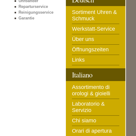
Uhrbänder
Reparturservice
Sortiment Uhren &
Reinigungsservice
Schmuck
Garantie
Werkstatt-Service
Über uns
Öffnungszeiten
Links
Italiano
Assortimento di
orologi & gioielli
Laboratorio &
Servizio
Chi siamo
Orari di apertura